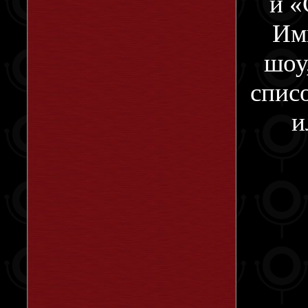
и «
Им
шоу
спис
и