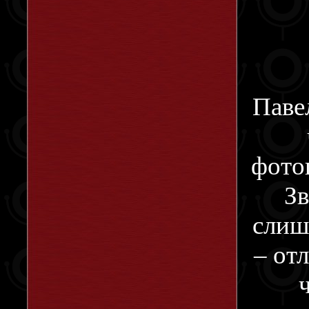
Паве
фото
Зв
слиш
– от