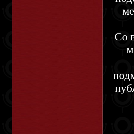
ме
Со 
м
под
пуб