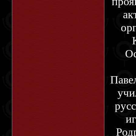
проя
ак
орг
Ос
Паве
учи
русс
и
Род