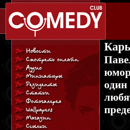
Карь
Пав
юмор
один
любя
преде