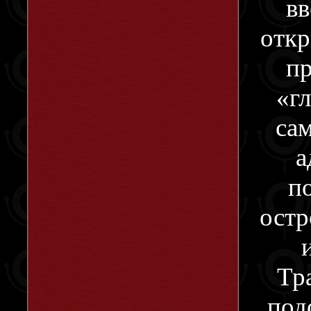
вв
откр
пр
«г
сам
а
п
остр
Тр
под