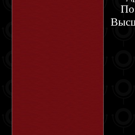
По
Высш