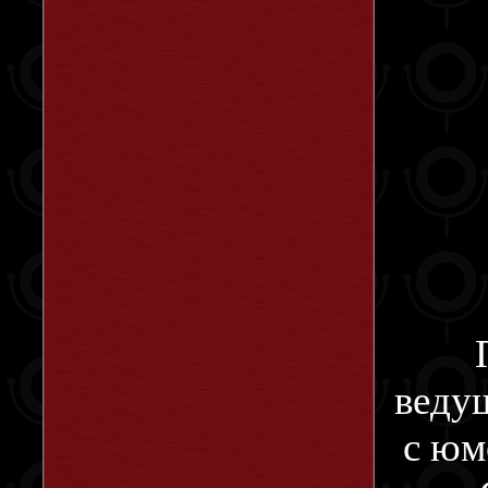
ведущ
с юм