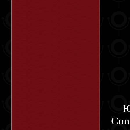
Ю
Com