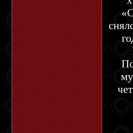
«С
снял
го
По
му
че