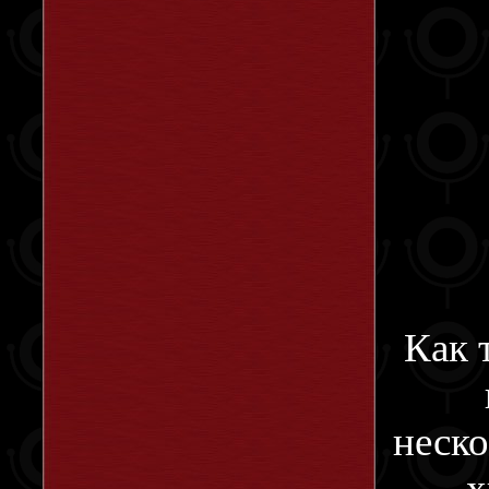
Как 
неско
х