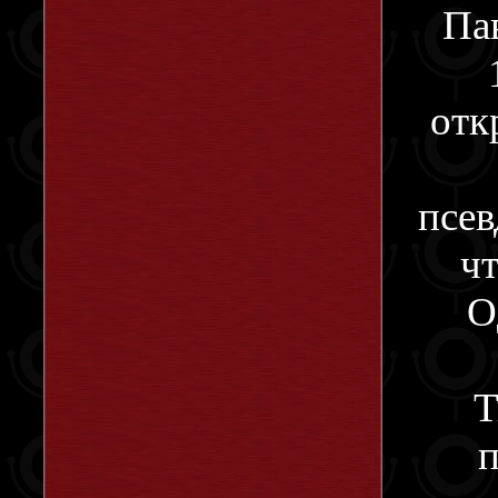
Па
отк
псев
чт
О
Т
п