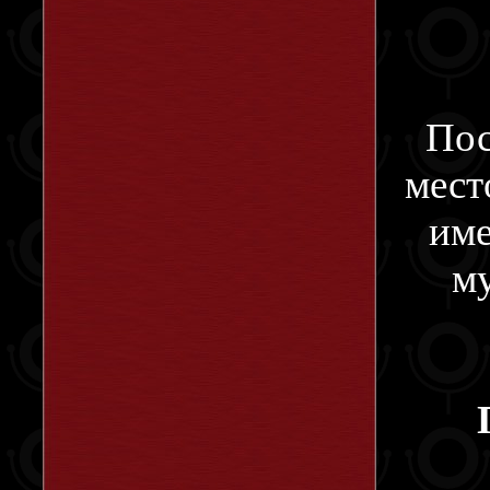
Пос
мест
име
м