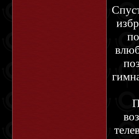
Спуст
избр
по
влюб
по
гимна
П
во
теле