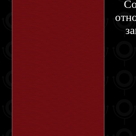
Co
отно
за