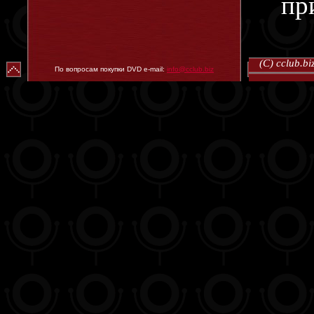
пр
(C) cclub.
По вопросам покупки DVD e-mail:
info@cclub.biz