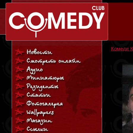
Комеди К