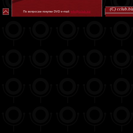
(C) cclub.
По вопросам покупки DVD e-mail:
info@cclub.biz