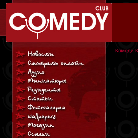
Комеди К