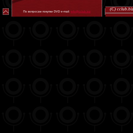
(C) cclub.
По вопросам покупки DVD e-mail:
info@cclub.biz