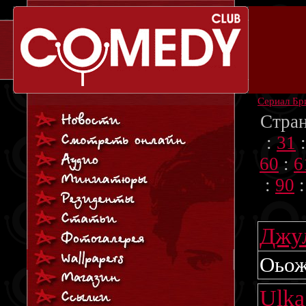
Сериал Бр
Стра
:
31
60
:
6
:
90
Джу
Оьо
Ulk