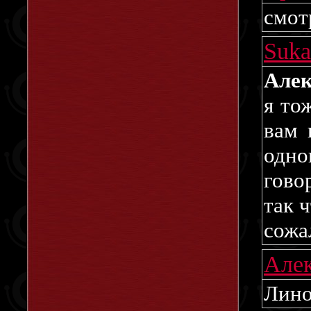
смот
Suk
Алек
я то
вам 
одно
гово
так ч
сожа
Але
Лино