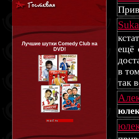
Прив
Suk
кстат
Лучшие шутки Comedy Club на
ещё 
DVD!
дост
в то
так в
Але
юлек
юле
прив