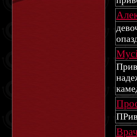
Але
дево
опаз
Myc
Прив
наде
каме
Про
ПРив
Вра