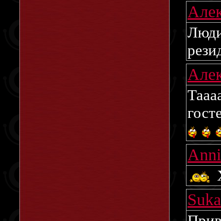
Але
Люди
рези
Але
Т
гост
Ann
Х
Suk
Прив