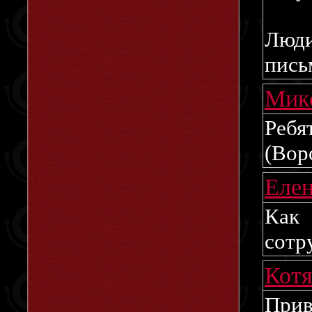
Люди
пись
Мик
Ребя
(Вор
Еле
Как 
сотр
Кот
При