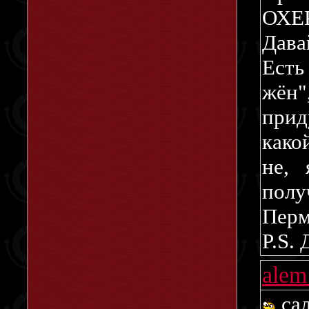
ОХЕ
Дава
Есть
жён"
прид
како
не, 
полу
Перм
P.S. 
ale
сал