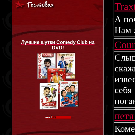
Trax
А по
Нам 
Coun
Лучшие шутки Comedy Club на
DVD!
Слыш
скаж
изве
себя
поган
петя
Коме