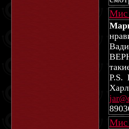
Мис
Мар
нрав
Вад
ВЕРН
такие
P.S.
Харл
jar@d
8903
Мис