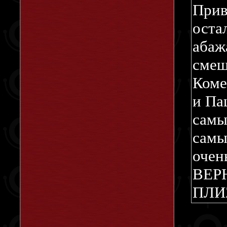
При
ост
абажа
смешн
Коме
и Паш
самы
самы
очен
ВЕ
ПЛИZ