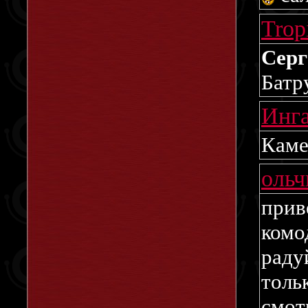
Trop
Сер
Батр
Инг
Каме
оль
при
комо
раду
толь
смот