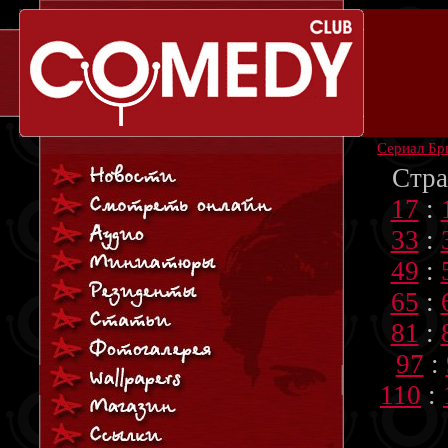
Сериал Бр
Стра
17
:
33
:
49
:
65
:
81
:
97
:
110
: