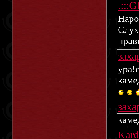
.:::G
Наро
Слух
нрави
заха
камеди
заха
каме
Kar