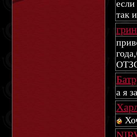
если
так и
гри
прив
год
ОТЗО
Бат
а я з
Хар
Хоч
NI