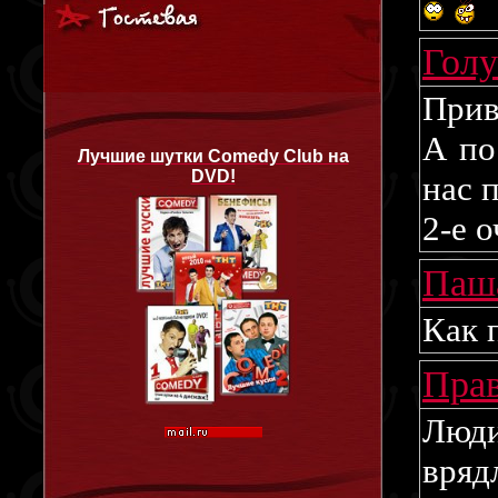
Голу
Прив
А по
Лучшие шутки Comedy Club на
DVD!
нас 
2-е 
Паш
Как 
Прав
Люди
вряд