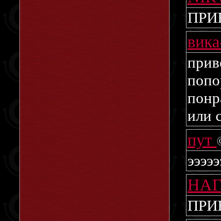
ПРИ
вика
прив
попо
понр
или 
пут
ээээ
НА
ПРИ