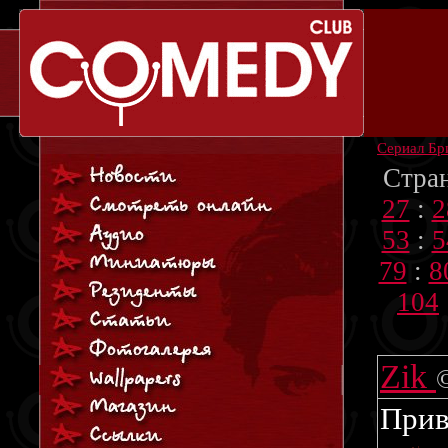
Сериал Бр
Стра
27
:
2
53
:
5
79
:
8
104
Zik
Приве