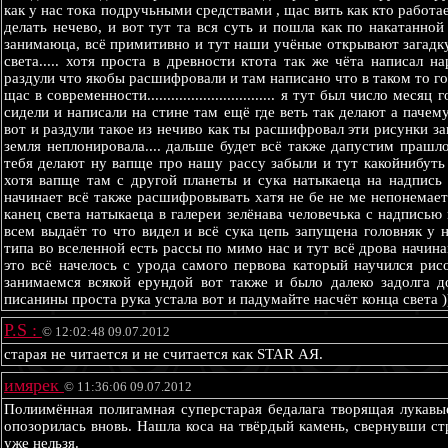
как у нас тока подручьными средствами , щас вить как кто работае
делать нечево, и вот тут та вся суть и пошла как по накатанной
занимаюца, всё примитивно и тут наши учёные открывают загадк
света..... хотя проста в древности ктота так же чёта написал н
раздули что якобы расшифровали и там написано что в таком то год
щас в современности................................ я тут был число м
сидели и написали на стине там ещё где веть так делают а пачему
вот и раздули такое из нечиво как ты расшифровал эти рисунки з
земля неплонировала.... дальше будет всё также дапустим прашл
тебя делают ну вапще про нашу рассу забыли и тут какойнибуть
хотя вапще там с другой планеты и сука натыкаеца на надпис
начинает всё также расшифровывать хатя не бе не ме непонемает
канец света натыкаеца в галереи зелёнава человечька с надписью
всем выдаёт то что видел и всё сука цепь запущена головняк у 
типа во вселенной есть рассы по мимо нас и тут всё дрова начинаю
это всё начелось с урода самого первова каторый научился ри
занимаемся всякой ерундой вот также и было далеко задолга 
писанины проста рука устала вот и падумайте насчёт конца света )))))
P.S :
© 12:02:48 09.07.2012
старая не читается и не считается как STAR АЯ.
имярек
© 11:36:06 09.07.2012
Полиимённая полигамная суперстарая бедалага творящая лукавы
опозорилась вновь. Нашла коса на твёрдый камень, свернувши стр
уже нельзя.