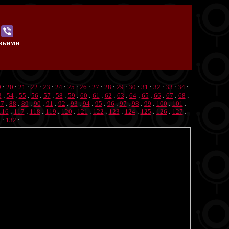
узьями
9
:
20
:
21
:
22
:
23
:
24
:
25
:
26
:
27
:
28
:
29
:
30
:
31
:
32
:
33
:
34
:
3
:
54
:
55
:
56
:
57
:
58
:
59
:
60
:
61
:
62
:
63
:
64
:
65
:
66
:
67
:
68
:
87
:
88
:
89
:
90
:
91
:
92
:
93
:
94
:
95
:
96
:
97
:
98
:
99
:
100
:
101
:
116
:
117
:
118
:
119
:
120
:
121
:
122
:
123
:
124
:
125
:
126
:
127
:
1
:
132
: