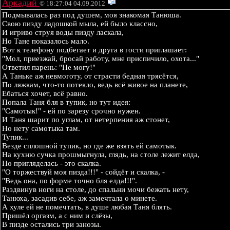
Аркадий
© 18:27:04 04.09.2012
Подмывалась раз под душем, моя знакомая Танюша.
Свою пизду ладошкой мыла, ей было классно,
И игриво струя воды пизду ласкала,
Но Тане показалось мало.
Вот к телефону подбегает и друга в гости приглашает:
"Мол, приезжай, бросай работу, мне приспичило, охота..."
Ответил парень: "Не могу!"
А Таньке аж невмоготу, от страсти бедная трясётся,
По ляжкам, что-то потекло, ведь всё живое на планете,
Ебаться хочет, всё равно.
Попала Таня бля в тупик, но тут идея:
"Самотык!" - ей по зарезу срочно нужен.
И Таня шарит по углам, от нетерпения аж стонет,
Но нету самотыка там.
Тупик...
Везде сплошной тупик, но где же взять ей самотык.
На кухню сучка прошмыгнула, глядь, на столе лежит елда,
Но пригляделась - это скалка.
"О торжествуй моя пизда!!!" - сойдёт и скалка, -
"Ведь она, по форме точно бля елда!!!".
Раздвинув ноги на столе, до спальни мочи бежать нету,
Танюха, засадив себе, аж замечтала о минете.
А хуле ей не помечтать, в душе любая Таня блять.
Пришёл оргазм, а с ним и слёзы,
В пизде остались три занозы.