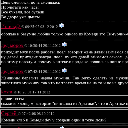
День сменялся, ночь сменялась
Пролетати как часы
Все бухали, все бухали
Во дворе уже цыеты...
Ириск@
© 09:25:07 03.12.2012
обожаю и безумно люблю только одного из Комеди это Тимурчик
дед мороз
© 10:30:44 29.11.2012
приходит муж после работы. поел. говорит жене давай займемся сек
ну давай. приходит завтра. поел. ну что давай займемся сексом. д
по этому поводу. а почему в аптеке.в продаже появились новые пр
дед мороз
© 07:42:44 29.11.2012
Женщины берегите нервы мужчин. Так легко сделать из мужчи
животного мужчину. так что не тратте время не на то и не на друго
kosm
© 10:20:01 17.11.2012
привет всем
скажите хлопцам, которые "пингвины из Арктики", что в Арктике п
Сергей
© 07:42:08 08.10.2012
Комеди клаб и Комеди dev'y создали одни и теже люди?