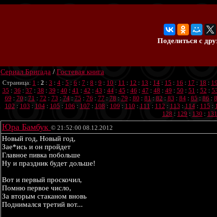
Поделиться с др
Сериал Бригада
/
Гостевая книга
Страница:
1
:
2
:
3
:
4
:
5
:
6
:
7
:
8
:
9
:
10
:
11
:
12
:
13
:
14
:
15
:
16
:
17
:
18
:
1
35
:
36
:
37
:
38
:
39
:
40
:
41
:
42
:
43
:
44
:
45
:
46
:
47
:
48
:
49
:
50
:
51
:
52
:
5
69
:
70
:
71
:
72
:
73
:
74
:
75
:
76
:
77
:
78
:
79
:
80
:
81
:
82
:
83
:
84
:
85
:
86
:
102
:
103
:
104
:
105
:
106
:
107
:
108
:
109
:
110
:
111
:
112
:
113
:
114
:
115
:
128
:
129
:
130
:
13
Юра Бамбук
© 21:52:00 08.12.2012
Новый год, Новый год,
Зае*ись и он пройдет
Главное пивка побольше
Ну и праздник будет дольше!
Вот и первый проскочил,
Помню первое число,
За вторым стаканом вновь
Поднимался третий вот...