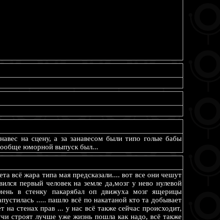
навес на сцену, а за занавесом были типо голые бабы
Вообще юморной выпуск был...
та всё жара типа мая предсказали.... вот все они чешут
вился первый человек на земле да,мозг у нево нулевой
амень в стенку пакарябал оп движуха мозг ящерицы
апустилась ..... пашло всё по накатаной кто та добывает
т на стенах прав ... у нас всё также сейчас происходит,
учи строят лучше уже жизнь пошла как надо, всё также