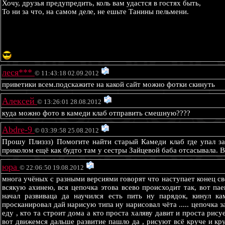
Хочу, друзья предупредить, коль вам удастся в гостях быть,
То ни за что, на самом деле, не ешьте Танины пельмени.
леся***
© 11:43:18 02.09.2012
приветики всем.подскажите на какой сайт можно фотки скинуть
Алексей
© 13:26:01 28.08.2012
куда можно фото в камеди клаб отправить смешную????
Abdre-9
© 03:39:58 25.08.2012
Прошу Плиззз) Помогите найти старый Камеди клаб где упал за
приколом ещё как будто там у сестры Зайцевой баба отсасывала. 
юра
© 22:06:50 19.08.2012
многа учёных с разными версиями говорят что наступает конец све
всякую ахинею, вся цепочка этова всево происходит так, вот пае
начал развиваца да научился есть пить ну парядок, кинул к
просканировал дай нарисую типа ну нарисовал чёта ..... цепочка з
еду , кто та строит дома а кто проста халяву давит и проста рисуе
вот движемся дальше развитие пашло да , рисуют всё круче и кр