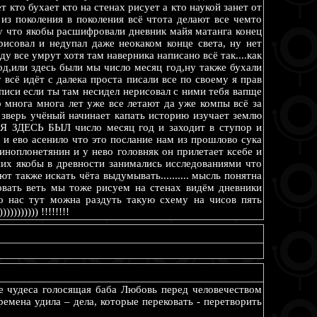
т кто бухает кто на стенах рисует а кто наукой занет от
 из поколения в поколения всё чтота делают все чемто
у что якобы расшифровали дневник майя матанга конец
арисовал и недупал даже неокаком конце света, ну нет
у все умрут хотя там наверника написано всё так....как
есяц год,или здесь были мы число месяц год,ну также бухали
 всё идёт с далека проста писали все по своему я прав
аписи если ты там несидел нерисовал с ними тебя вапще
о многа многа лет уже все летают да уже компы всё за
 зверь учёный начинает капать историю изучает землю
ь Я ЗДЕСЬ БЫЛ число месяц год и заходит в ступор и
 и ево асенило что это послание нам из прошлово сука
 иноплонетянин и у нево головняк он прилетает ксебе и
них якобы в древности занимались исследованиями что
т также искать чёта выдумывать.......... мысль понятна
совать веть мы тоже рисуем на стенах видём дневники
до нас тут можна раздуть такую схему на чисов пять
))))))) !!!!!!!!
е чудеса голосящая баба Любовь перед человечеством
емена удила – дела, которые перековать - перетворить