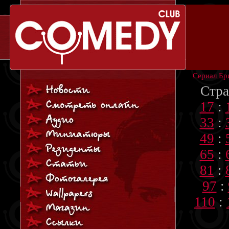
Сериал Бр
Стра
17
:
33
:
49
:
65
:
81
:
97
:
110
: