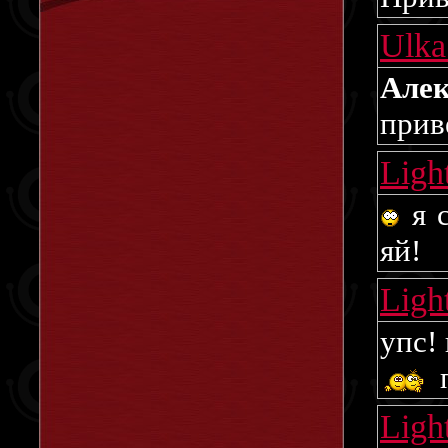
Ulk
Алек
прив
Ligh
я с
яй!
Ligh
упс!
Ligh