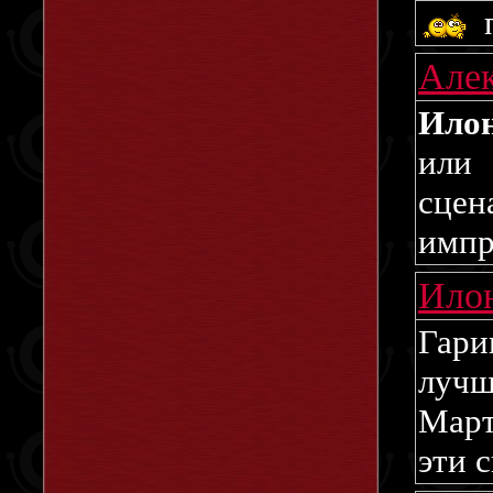
п
Але
Илон
или 
сце
импр
Ило
Гари
луч
Март
эти 