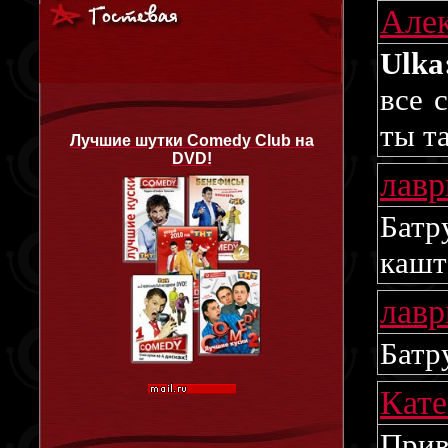
Але
Ulka
все 
ты т
Лучшие шутки Comedy Club на
DVD!
лав
Батр
кашт
лав
Батр
Кат
Прив