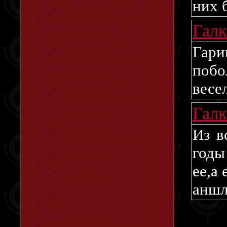
них 
Гал
Гари
побо
веселе
Гал
Из в
годы
ее,а
аншл