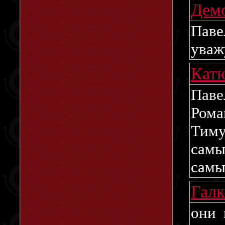
Дем
Паве
уважу
Кат
Паве
Рома
Тиму
сам
самые
Гал
они 